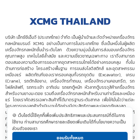
XCMG THAILAND
บริษัท เอ็กซ์ซีเอ็มจี (ประเทศไทย) จำกัด เป็นผู้นำเข้าและจัดจำหน่ายเครื่องจักร
กลหนักแบรนด์ XCMG อย่างเป็นทางการในประเทศไทย ซึ่งเป็นหนึ่งในผู้ผลิต
เครื่องจักรกลหนักชั้นนำระดับโลก ด้วยความมุ่งมั่นในการส่งมอบเครื่องจักร
คุณภาพสูง เทคโนโลยีล้ำสมัย และความเชี่ยวชาญเฉพาะทาง เราจึงสามารถ
ตอบสนองความต้องการของภาคอุตสาหกรรมไทยได้อย่างครอบคลุม ทั้งใน
ด้านการก่อสร้าง โครงสร้างพื้นฐาน การขนส่งโลจิสติกส์ และอุตสาหกรรม
เหมืองแร่ ผลิตภัณฑ์ของเราครอบคลุมทั้งรถขุดดิน (Excavator), เครน
(Crane), รถตักล้อยาง, เครื่องจักรทำถนน, เครื่องจักรงานคอนกรีต, รถ
โฟล์คลิฟท์, รถกระเช้า อาทิเช่น รถยกตู้หนัก หัวลากตู้บรรจุสิค้าเครื่องจักร
สำหรับงานยางมะตอย รวมถึงเครื่องจักรกลหนักสำหรับงานท่าเรือและเหมือง
แร่ โดยเราคัดสรรเฉพาะสินค้าที่ได้มาตรฐานระดับสากล เพื่อให้มั่นใจว่าแต่ละ
โครงการของลูกค้าดำเนินงานได้อย่างมีประสิทธิภาพและปลอดภัยสูงสุด
นอกจากนี้ เรายังให้บริการหลังการขายแบบครบวงจร ทั้งการจัดหาอะไหล่แท้
🍪 เว็บไซต์นี้ใช้คุกกี้เพื่อเพิ่มประสิทธิภาพและประสบการณ์ที่ดีในการ
การบำรุงรักษาโดยทีมช่าง
ใช้งาน ท่านสามารถศึกษารายละเอียดเพิ่มเติมได้ที่นโยบายความเป็น
ผู้เชี่ยวชาญ การให้คำปรึกษาด้านเทคนิค รวมถึงการฝึกอบรมการใช้งาน
ส่วนตัวของเรา
เครื่องจักรอย่างถูกต้อง ซึ่งครอบคลุมทั่วทุกภูมิภาคในประเทศไทย จุดมุ่ง
หมายของเราคือการเป็นพันธมิตรทางธุรกิจที่ลูกค้าไว้วางใจได้ในระยะยาว โดย
ยอมรับทั้งหมด