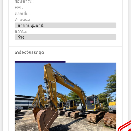
ผ่อนชำระ :
PM :
ดอกเบี้ย :
ตำแหน่ง :
สาขาปทุมธานี
สถานะ :
ว่าง
เครื่องจักรรถขุด