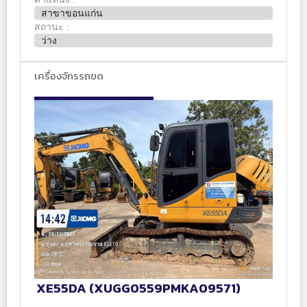
สาขาขอนแก่น
สถานะ :
ว่าง
เครื่องจักรรถขด
XE55DA (XUGG0559PMKA09571)