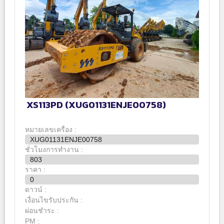
XS113PD (XUG01131ENJE00758)
หมายเลขเครื่อง :
XUG01131ENJE00758
ชั่วโมงการทำงาน :
803
ราคา :
0
ดาวน์ :
เงื่อนไขรับประกัน :
ผ่อนชำระ :
PM :