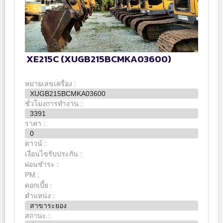
XE215C (XUGB215BCMKA03600)
หมายเลขเครื่อง :
XUGB215BCMKA03600
ชั่วโมงการทำงาน :
3391
ราคา :
0
ดาวน์ :
เงื่อนไขรับประกัน :
ผ่อนชำระ :
PM :
ดอกเบี้ย :
ตำแหน่ง :
สาขาระยอง
สถานะ :