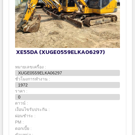
XE55DA (XUGE0559ELKA06297)
หมายเลขเครื่อง :
XUGE0559ELKA06297
ชั่วโมงการทำงาน :
1972
ราคา :
0
ดาวน์ :
เงื่อนไขรับประกัน :
ผ่อนชำระ :
PM :
ดอกเบี้ย :
ตำแหน่ง :