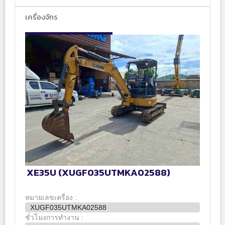
เครื่องจักร
XE35U (XUGF035UTMKA02588)
หมายเลขเครื่อง :
XUGF035UTMKA02588
ชั่วโมงการทำงาน :