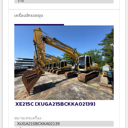
ว่าง
เครื่องจักรรถขุด
XE215C (XUGA215BCKKA02139)
หมายเลขเครื่อง :
XUGA215BCKKA02139