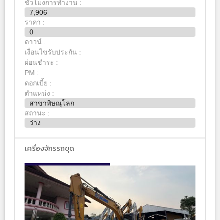
ชั่วโมงการทำงาน :
7,906
ราคา :
0
ดาวน์ :
เงื่อนไขรับประกัน :
ผ่อนชำระ :
PM :
ดอกเบี้ย :
ตำแหน่ง :
สาขาพิษณุโลก
สถานะ :
ว่าง
เครื่องจักรรถขุด