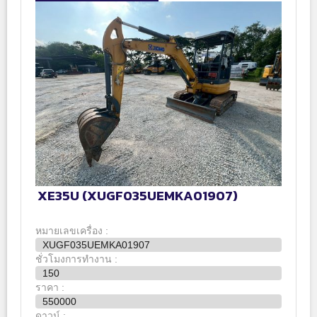
XE35U (XUGF035UEMKA01907)
หมายเลขเครื่อง :
XUGF035UEMKA01907
ชั่วโมงการทำงาน :
150
ราคา :
550000
ดาวน์ :