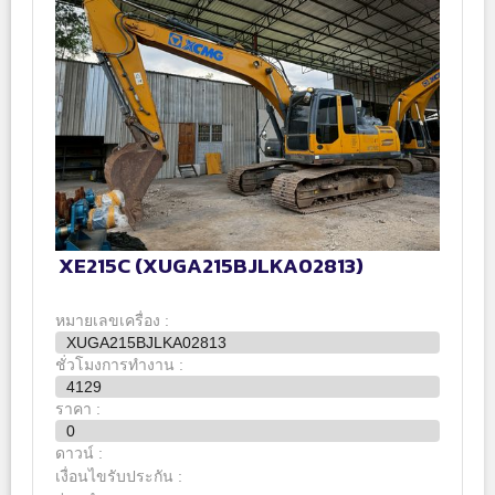
XE215C (XUGA215BJLKA02813)
หมายเลขเครื่อง :
XUGA215BJLKA02813
ชั่วโมงการทำงาน :
4129
ราคา :
0
ดาวน์ :
เงื่อนไขรับประกัน :