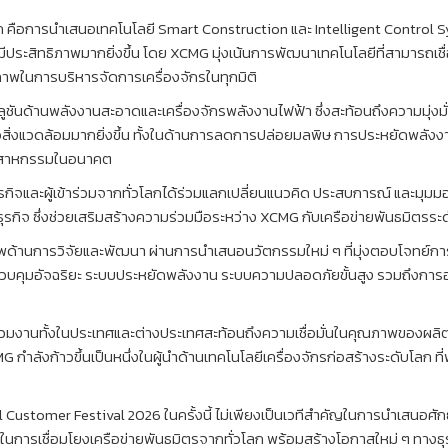
มาก คือการนำเสนอเทคโนโลยี Smart Construction และ Intelligent Control
มีประสิทธิภาพมากยิ่งขึ้น โดย XCMG มุ่งเน้นการพัฒนาเทคโนโลยีที่สามารถเช
ภาพในการบริหารจัดการเครื่องจักรในทุกมิติ
ูชันด้านพลังงานสะอาดและเครื่องจักรพลังงานไฟฟ้า ซึ่งสะท้อนถึงความมุ่
รต่อสิ่งแวดล้อมมากยิ่งขึ้น ทั้งในด้านการลดการปล่อยมลพิษ การประหยัดพลั
ุตสาหกรรมในอนาคต
กิจและผู้เข้าร่วมจากทั่วโลกได้ร่วมแลกเปลี่ยนแนวคิด ประสบการณ์ และมุมม
กิจ ซึ่งช่วยเสริมสร้างความร่วมมือระหว่าง XCMG กับเครือข่ายพันธมิตรระดับ
ภาพด้านการวิจัยและพัฒนา ผ่านการนำเสนอนวัตกรรมใหม่ ๆ ที่มุ่งตอบโจทย์
ควบคุมอัจฉริยะ ระบบประหยัดพลังงาน ระบบความปลอดภัยขั้นสูง รวมถึงการอ
่วมงานทั้งในประเทศและต่างประเทศสะท้อนถึงความเชื่อมั่นในคุณภาพของผลิ
ำลังก้าวขึ้นเป็นหนึ่งในผู้นำด้านเทคโนโลยีเครื่องจักรก่อสร้างระดับโลก ท
Customer Festival 2026 ในครั้งนี้ ไม่เพียงเป็นเวทีสำคัญในการนำเสนอศ
คัญในการเชื่อมโยงเครือข่ายพันธมิตรจากทั่วโลก พร้อมสร้างโอกาสใหม่ ๆ ทางธ