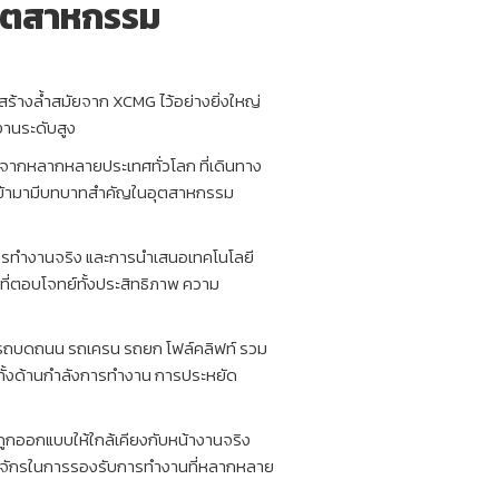
อุตสาหกรรม
้างล้ำสมัยจาก XCMG ไว้อย่างยิ่งใหญ่
งานระดับสูง
รมจากหลากหลายประเทศทั่วโลก ที่เดินทาง
ังเข้ามามีบทบาทสำคัญในอุตสาหกรรม
รทำงานจริง และการนำเสนอเทคโนโลยี
ที่ตอบโจทย์ทั้งประสิทธิภาพ ความ
 รถบดถนน รถเครน รถยก โฟล์คลิฟท์ รวม
 ทั้งด้านกำลังการทำงาน การประหยัด
ถูกออกแบบให้ใกล้เคียงกับหน้างานจริง
ื่องจักรในการรองรับการทำงานที่หลากหลาย