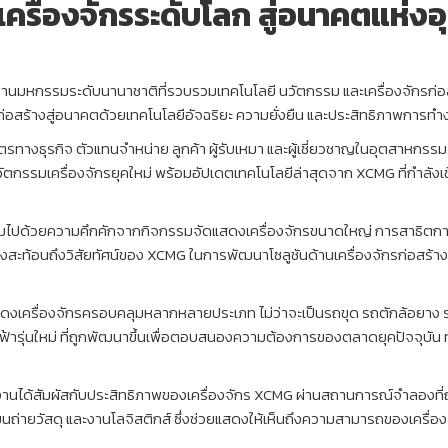
ครื่องจักรระดับโลก สู่อนาคตแห่ง
มหกรรมระดับนานาชาติที่รวบรวมเทคโนโลยี นวัตกรรม และเครื่องจักรก่อสร
อสร้างสู่อนาคตด้วยเทคโนโลยีอัจฉริยะ ความยั่งยืน และประสิทธิภาพการทำ
ตรทางธุรกิจ ตัวแทนจำหน่าย ลูกค้า ผู้รับเหมา และผู้เชี่ยวชาญในอุตสาหกร
วัตกรรมเครื่องจักรยุคใหม่ พร้อมอัปเดตเทคโนโลยีล่าสุดจาก XCMG ที่กำล
ไปด้วยความคึกคักจากกิจกรรมจัดแสดงเครื่องจักรขนาดใหญ่ การสาธิตกา
งสะท้อนถึงวิสัยทัศน์ของ XCMG ในการพัฒนาโซลูชันด้านเครื่องจักรก่อสร้าง
สดงเครื่องจักรครอบคลุมหลากหลายประเภท ไม่ว่าจะเป็นรถขุด รถตักล้อยาง
ไฟฟ้ารุ่นใหม่ ที่ถูกพัฒนาขึ้นเพื่อตอบสนองความต้องการของตลาดยุคปัจจุบัน
งานได้สัมผัสกับประสิทธิภาพของเครื่องจักร XCMG ผ่านสถานการณ์จำลองที่
านขนถ่ายวัสดุ และงานโลจิสติกส์ ซึ่งช่วยแสดงให้เห็นถึงความสามารถของเคร