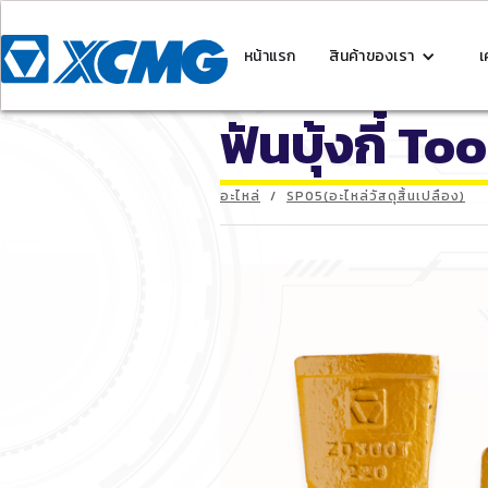
หน้าแรก
สินค้าของเรา
เ
ฟันบุ้งกี๋ To
อะไหล่
/
SP05(อะไหล่วัสดุสิ้นเปลือง)