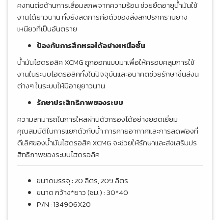
คงทนต่อต้านการเสื่อมสภพจากความร้อน ช่วยยืดอายุน้ำมันใช้
งานได้ยาวนาน ทั้งยังลดการก่อตัวของสิ่งสกปรกคราบยาง
เหนียวที่เป็นอันตราย
ป้องกันการสึกหรอได้อย่างเหนือชั้น
น้ำมันไฮดรอลิค XCMG ถูกออกแบบมาเพื่อให้ครอบคลุมการใช้
งานในระบบไฮดรอลิคทั้งในปัจจุบันและอนาคตช่วยรักษาชิ้นส่งน
ต่างๆ ในระบบให้มีอายุยาวนาน
รักษาประสิทธิภาพของระบบ
ความสามารถในการใหลผ่านตัวกรองได้อย่างยอดเยี่ยม
คุณสมบัติในการแยกตัวกับน้ำ การคายอากาศและการลดฟองที่
ดีเลิศของน้ำมันไฮดรอสิค XCMG จะช่วยให้รักษาและส่งเสริมปร
สิทธิภาพของระบบไฮดรอลิค
ขนาดบรรจุ : 20 ลิตร, 209 ลิตร
ขนาด กว้าง*ยาว (ซม.) : 30*40
P/N : 134906X20