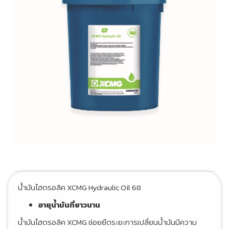
น้ำมันไฮดรอลิค XCMG Hydraulic Oil 68
อายุน้ำมันที่ยาวนาน
น้ำมันไฮดรอลิค XCMG ช่อยยึดระยะการเปลี่ยนน้ำมันมีความ