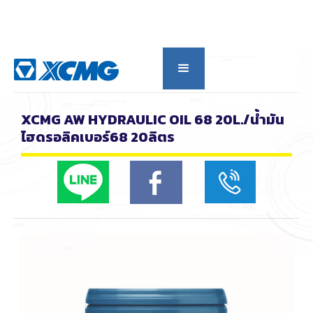
กลับดูหมวดหลัก
XCMG AW HYDRAULIC OIL 68 20L./น้ำมัน
ไฮดรอลิคเบอร์68 20ลิตร