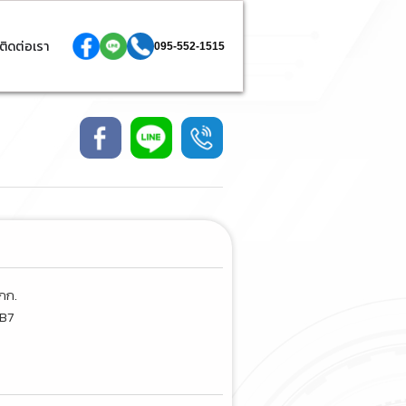
ติดต่อเรา
095-552-1515
 กก.
SB7