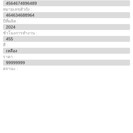
4564674896489
หมายเลขตัวถัง :
464634688964
ปีที่ผลิต :
2024
ชั่วโมงการทำงาน :
455
สี :
เหลือง
ราคา :
99999999
สถานะ :